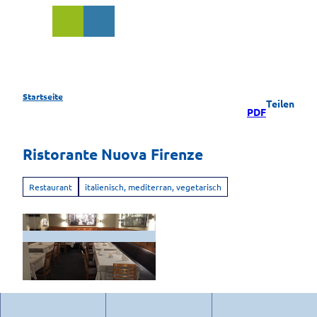
Z
u
Suche
m
I
n
h
a
Startseite
Teilen
l
PDF
t
Ristorante Nuova Firenze
Restaurant
italienisch, mediterran, vegetarisch
© Ristorante Nuovo Firenze |
CC-BY-NC