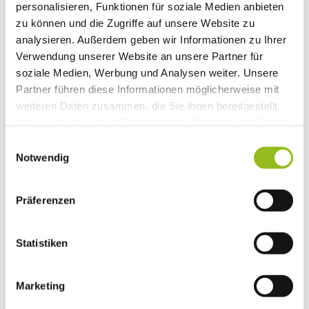
personalisieren, Funktionen für soziale Medien anbieten
Lindenstr. 3
zu können und die Zugriffe auf unsere Website zu
83043
Bad Aibling
analysieren. Außerdem geben wir Informationen zu Ihrer
+49 8061 / 5487
Verwendung unserer Website an unsere Partner für
doris.gowik@t-online.de
soziale Medien, Werbung und Analysen weiter. Unsere
Website
Partner führen diese Informationen möglicherweise mit
weiteren Daten zusammen, die Sie ihnen bereitgestellt
Anreise mit dem Auto
haben oder die sie im Rahmen Ihrer Nutzung der Dienste
Anreise mit öffentlichen Verkehrsmitteln
gesammelt haben.
E
Notwendig
i
n
w
Präferenzen
i
l
l
Statistiken
i
Informationen & Service
g
Marketing
u
Immer für Sie da
n