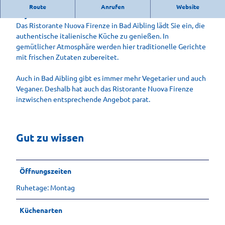
Ristorante Nuova Firenze Bad Aibling – Ein Stück Italien in
Route
Anrufen
Website
Bayern
Das Ristorante Nuova Firenze in Bad Aibling lädt Sie ein, die
authentische italienische Küche zu genießen. In
gemütlicher Atmosphäre werden hier traditionelle Gerichte
mit frischen Zutaten zubereitet.
Auch in Bad Aibling gibt es immer mehr Vegetarier und auch
Veganer. Deshalb hat auch das Ristorante Nuova Firenze
inzwischen entsprechende Angebot parat.
Gut zu wissen
Öffnungszeiten
Ruhetage: Montag
Küchenarten