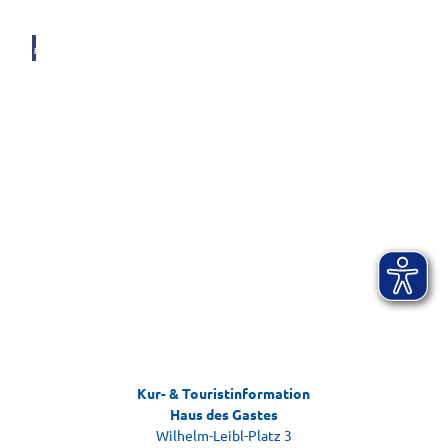
© AI
B-KU
R, by
Andr
eas Ja
cob
Ticket-Webshop
Kartenservice Bad Aibling
Kur- & Touristinformation
Gästebefragung
Haus des Gastes
Ihr Feedback zu Ihrem Aufenthalt
Wilhelm-Leibl-Platz 3