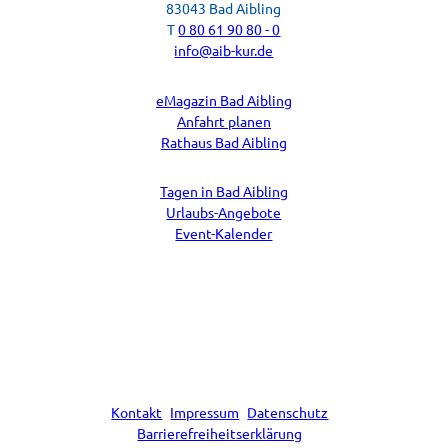
83043 Bad Aibling
T
0 80 61 90 80 - 0
info@aib-kur.de
eMagazin Bad Aibling
Anfahrt planen
Rathaus Bad Aibling
Tagen in Bad Aibling
Urlaubs-Angebote
Event-Kalender
F
Y
I
a
o
n
c
u
s
e
t
t
b
u
a
o
b
g
Kontakt
Impressum
Datenschutz
o
e
r
k
a
Barrierefreiheitserklärung
m