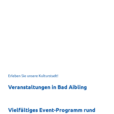
Open Air Kultursommer
Sommer, Sonne & Musik im Kurpark
© AI
B-KU
R, by
W. H
olzap
fel
Erleben Sie unsere Kulturstadt!
Saitensprünge
Internationales Gitarrenfestival Bad Aibling
Veranstaltungen in Bad Aibling
Vielfältiges Event-Programm rund