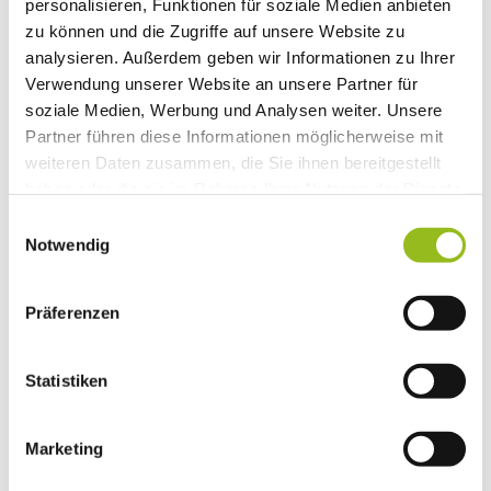
personalisieren, Funktionen für soziale Medien anbieten
zu können und die Zugriffe auf unsere Website zu
analysieren. Außerdem geben wir Informationen zu Ihrer
Verwendung unserer Website an unsere Partner für
soziale Medien, Werbung und Analysen weiter. Unsere
Partner führen diese Informationen möglicherweise mit
weiteren Daten zusammen, die Sie ihnen bereitgestellt
haben oder die sie im Rahmen Ihrer Nutzung der Dienste
gesammelt haben.
E
Notwendig
i
n
w
Präferenzen
i
l
l
Statistiken
i
g
Marketing
u
n