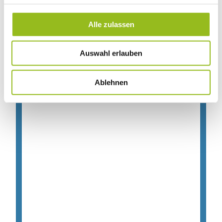
g
s
Alle zulassen
a
u
Auswahl erlauben
s
w
a
Ablehnen
h
l