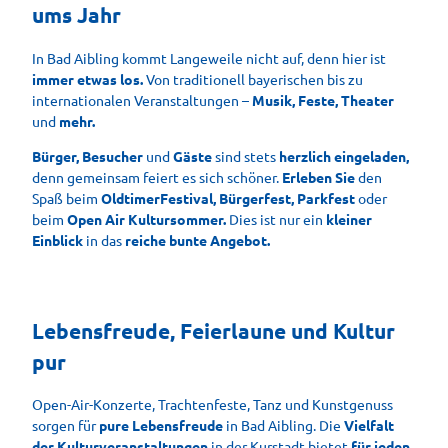
ums Jahr
In Bad Aibling kommt Langeweile nicht auf, denn hier ist
immer etwas los.
Von traditionell bayerischen bis zu
internationalen Veranstaltungen –
Musik, Feste, Theater
und
mehr.
Bürger, Besucher
und
Gäste
sind stets
herzlich
eingeladen,
denn gemeinsam feiert es sich schöner.
Erleben Sie
den
Spaß beim
OldtimerFestival, Bürgerfest, Parkfest
oder
beim
Open Air Kultursommer.
Dies ist nur ein
kleiner
Einblick
in das
reiche bunte Angebot.
Lebensfreude, Feierlaune und Kultur
pur
Open-Air-Konzerte, Trachtenfeste, Tanz und Kunstgenuss
sorgen für
pure Lebensfreude
in Bad Aibling. Die
Vielfalt
der Kulturveranstaltungen
in der Kurstadt bietet
für jeden