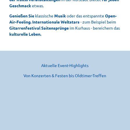
Geschmack
etwas.
Genießen Sie
klassische
Musik
oder das entspannte
Open-
Air-Feeling.
Internationale Weltstars
- zum Beispiel beim
Gitarrenfestival Saitensprünge
im Kurhaus - bereichern das
kulturelle Leben.
Aktuelle Event-Highlights
Von Konzerten & Festen bis Oldtimer-Treffen