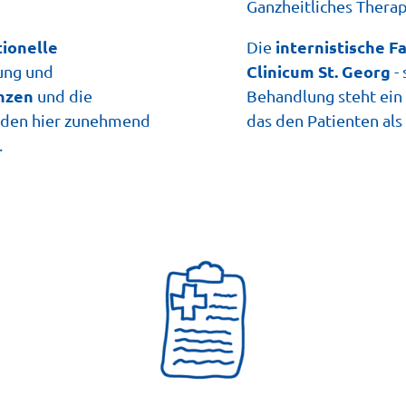
Ganzheitliches Thera
ionelle
internistische F
Die
Clinicum St. Georg
ung und
-
nzen
und die
Behandlung steht ein
den hier zunehmend
das den Patienten als 
.