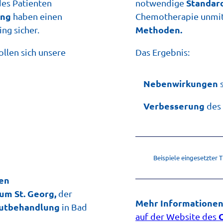
Standar
des Patienten
notwendige
ng
haben einen
Chemotherapie unmit
Methoden.
ing sicher.
sollen sich unsere
Das Ergebnis:
Nebenwirkungen
s
Verbesserung
des
Beispiele eingesetzter T
en
cum St. Georg,
der
Mehr Informatione
kutbehandlung
in Bad
C
auf der Website des