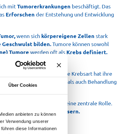
Tumorerkrankungen
sich mit
beschäftigt. Das
Erforschen
das
der Entstehung und Entwicklung
Tumor,
körpereigene Zellen
wenn sich
stark
Geschwulst bilden.
e
Tumore können sowohl
gne) Tumore
Krebs definiert.
werden oft als
 und bilden Metastasen.
Krebskrankheiten.
von
Jede Krebsart hat ihre
strebt an, sowohl Diagnose als auch Behandlung
Über Cookies
on Metastasenbildungen
eine zentrale Rolle.
cen
verbessern.
für Patienten zu
 Medien anbieten zu können
hrer Verwendung unserer
 führen diese Informationen