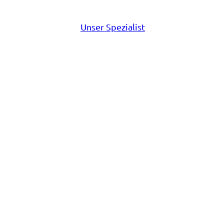
Skizze einer Siegermedaille mit Stern
Unser Spezialist