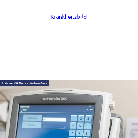
Skizze einer Krebsschleife als Symbol
Krankheitsbild
© Clinicum St. Georg by Andreas Jacob