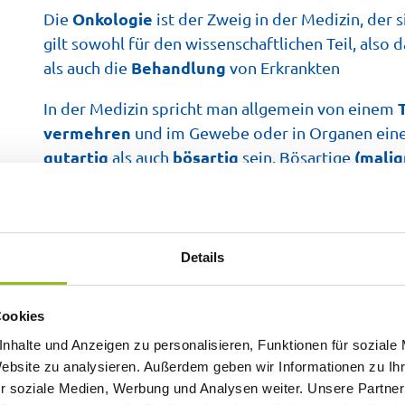
Onkologie
Die
ist der Zweig in der Medizin, der 
gilt sowohl für den wissenschaftlichen Teil, also 
Behandlung
als auch die
von Erkrankten
In der Medizin spricht man allgemein von einem
vermehren
und im Gewebe oder in Organen ein
gutartig
bösartig
(mali
als auch
sein. Bösartige
Krebsartige Zellen vermehren sich unkontrolliert
vielen Arten
Die Onkologie beschäftigt sich mit
spezifischen Merkmale.
eigenen,
Die Onkologie 
Details
individuell zu optimieren.
Vermeidung v
In der Krebsbehandlung spielt die
Cookies
Heilungschan
Onkologen arbeiten täglich daran,
nhalte und Anzeigen zu personalisieren, Funktionen für soziale
Website zu analysieren. Außerdem geben wir Informationen zu I
r soziale Medien, Werbung und Analysen weiter. Unsere Partner