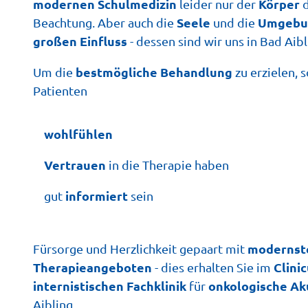
modernen Schulmedizin
Körper
leider nur der
Seele
Umgebu
Beachtung. Aber auch die
und die
großen Einfluss
- dessen sind wir uns in Bad Aibl
bestmögliche Behandlung
Um die
zu erzielen, 
Patienten
wohlfühlen
Vertrauen
in die Therapie haben
informiert
gut
sein
modernst
Fürsorge und Herzlichkeit gepaart mit
Therapieangeboten
Clini
- dies erhalten Sie im
internistischen Fachklinik
onkologische A
für
Aibling.