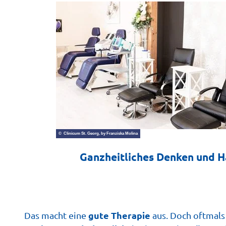
w
a
h
l
© Clinicum St. Georg, by Franziska Molina
Ganzheitliches Denken und 
gute Therapie
Das macht eine
aus. Doch oftmals 