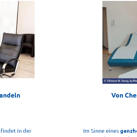
© Clinicum St. Georg, by Els
Handeln
Von Che
ganzh
findet in der
Im Sinne eines