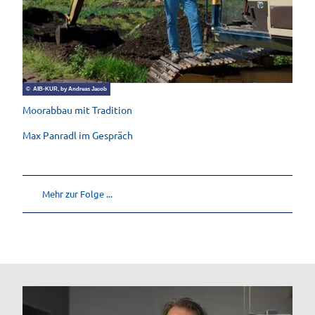
© AIB-KUR, by Andreas Jacob
Moorabbau mit Tradition
Max Panradl im Gespräch
Mehr zur Folge ...