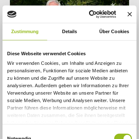
Zustimmung
Details
Über Cookies
Diese Webseite verwendet Cookies
Wir verwenden Cookies, um Inhalte und Anzeigen zu
personalisieren, Funktionen für soziale Medien anbieten
zu können und die Zugriffe auf unsere Website zu
analysieren. Außerdem geben wir Informationen zu Ihrer
Ulli Nowak und Fritz Schadeck vom AMC Bad Aibling
Verwendung unserer Website an unsere Partner für
Benzin im Blut
soziale Medien, Werbung und Analysen weiter. Unsere
Partner führen diese Informationen möglicherweise mit
Ulli Nowak & Fritz Schadeck über Oldtimer, Rallyes und
weiteren Daten zusammen, die Sie ihnen bereitgestellt
Leidenschaft
haben oder die sie im Rahmen Ihrer Nutzung der Dienste
gesammelt haben.
E
Notwendig