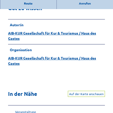
u
Route
Anrufen
l
Gut zu wissen
u
s
h
Autor:in
e
i
AIB-KUR Gesellschaft für Kur & Tourismus / Haus des
m
Gastes
Organisation
AIB-KUR Gesellschaft für Kur & Tourismus / Haus des
Gastes
In der Nähe
Auf der Karte anschauen
Veranstaltung