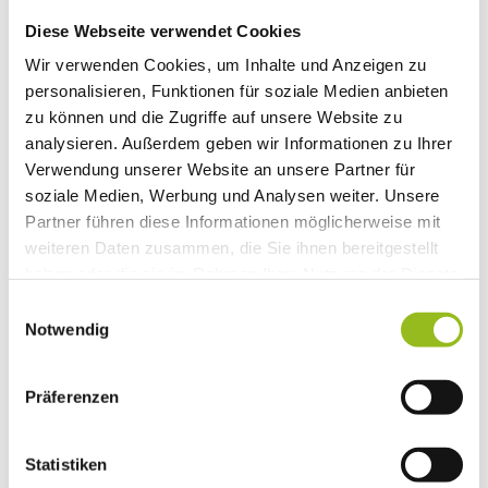
Diese Webseite verwendet Cookies
Wir verwenden Cookies, um Inhalte und Anzeigen zu
personalisieren, Funktionen für soziale Medien anbieten
Informationen & Service
zu können und die Zugriffe auf unsere Website zu
Immer für Sie da
analysieren. Außerdem geben wir Informationen zu Ihrer
Verwendung unserer Website an unsere Partner für
soziale Medien, Werbung und Analysen weiter. Unsere
Partner führen diese Informationen möglicherweise mit
weiteren Daten zusammen, die Sie ihnen bereitgestellt
haben oder die sie im Rahmen Ihrer Nutzung der Dienste
gesammelt haben.
E
Notwendig
i
n
w
Präferenzen
i
l
l
Statistiken