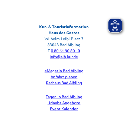
Kur- & Touristinformation
Gästebefragung
Haus des Gastes
Ihr Feedback zu Ihrem Aufenthalt
Wilhelm-Leibl-Platz 3
83043 Bad Aibling
T
0 80 61 90 80 - 0
info@aib-kur.de
eMagazin Bad Aibling
Anfahrt planen
Rathaus Bad Aibling
Tagen in Bad Aibling
Urlaubs-Angebote
Event-Kalender