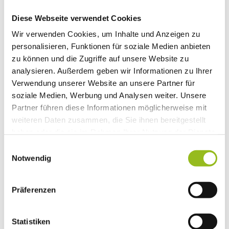
Diese Webseite verwendet Cookies
Touren
Wir verwenden Cookies, um Inhalte und Anzeigen zu
personalisieren, Funktionen für soziale Medien anbieten
zu können und die Zugriffe auf unsere Website zu
analysieren. Außerdem geben wir Informationen zu Ihrer
Kontaktdaten
Verwendung unserer Website an unsere Partner für
Rosenheimerstr. 70
soziale Medien, Werbung und Analysen weiter. Unsere
83043
Bad Aibling
Partner führen diese Informationen möglicherweise mit
+49 8061 / 35070
weiteren Daten zusammen, die Sie ihnen bereitgestellt
info@auto-neumaier.de
haben oder die sie im Rahmen Ihrer Nutzung der Dienste
gesammelt haben.
E
Website
Notwendig
i
Anreise mit dem Auto
n
Anreise mit öffentlichen Verkehrsmitteln
w
Präferenzen
i
l
l
Statistiken