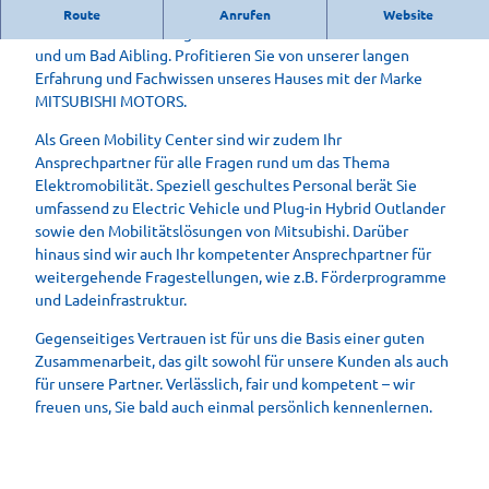
t
​Auf uns können Sie vertrauen!
Route
Anrufen
Website
o
Wir sind Ihr zuverlässiger Partner für die Marke Mitsubishi in
h
und um Bad Aibling. Profitieren Sie von unserer langen
a
Erfahrung und Fachwissen unseres Hauses mit der Marke
u
MITSUBISHI MOTORS.
s
N
Als Green Mobility Center sind wir zudem Ihr
e
Ansprechpartner für alle Fragen rund um das Thema
u
Elektromobilität. Speziell geschultes Personal berät Sie
m
umfassend zu Electric Vehicle und Plug-in Hybrid Outlander
a
sowie den Mobilitätslösungen von Mitsubishi. Darüber
i
hinaus sind wir auch Ihr kompetenter Ansprechpartner für
e
weitergehende Fragestellungen, wie z.B. Förderprogramme
r
und Ladeinfrastruktur.
Gegenseitiges Vertrauen ist für uns die Basis einer guten
Zusammenarbeit, das gilt sowohl für unsere Kunden als auch
für unsere Partner. Verlässlich, fair und kompetent – wir
freuen uns, Sie bald auch einmal persönlich kennenlernen.