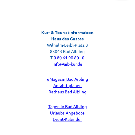
Kur- & Touristinformation
Gästebefragung
Haus des Gastes
Ihr Feedback zu Ihrem Aufenthalt
Wilhelm-Leibl-Platz 3
83043 Bad Aibling
T
0 80 61 90 80 - 0
info@aib-kur.de
eMagazin Bad Aibling
Anfahrt planen
Rathaus Bad Aibling
Tagen in Bad Aibling
Urlaubs-Angebote
Event-Kalender