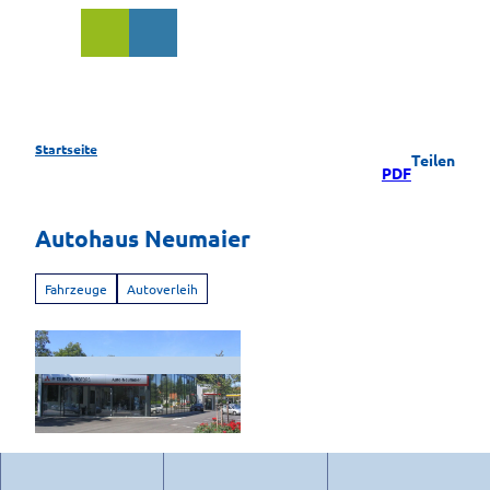
Z
u
Suche
m
I
n
h
a
Startseite
Teilen
l
PDF
t
Autohaus Neumaier
Fahrzeuge
Autoverleih
A
u