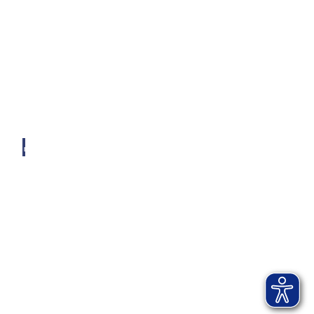
© AI
B-KU
R, by
Andr
eas Ja
cob
Ticket-Webshop
Kartenservice Bad Aibling