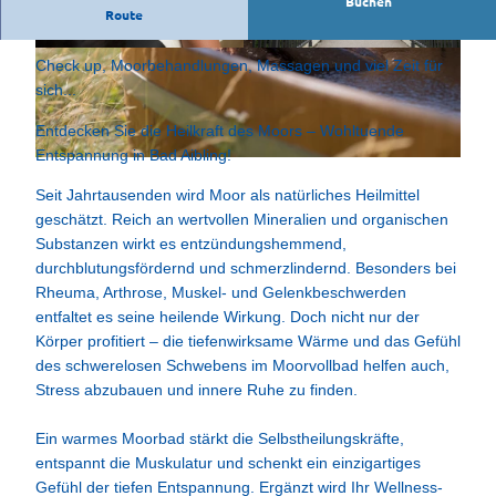
Buchen
Route
Eine Woche im Zeichen der Gesundheit:
© tomas
© tomas
Check up, Moorbehandlungen, Massagen und viel Zeit für
sich...
Entdecken Sie die Heilkraft des Moors – Wohltuende
Entspannung in Bad Aibling!
© tomas
Seit Jahrtausenden wird Moor als natürliches Heilmittel
geschätzt. Reich an wertvollen Mineralien und organischen
Substanzen wirkt es entzündungshemmend,
durchblutungsfördernd und schmerzlindernd. Besonders bei
Rheuma, Arthrose, Muskel- und Gelenkbeschwerden
entfaltet es seine heilende Wirkung. Doch nicht nur der
Körper profitiert – die tiefenwirksame Wärme und das Gefühl
des schwerelosen Schwebens im Moorvollbad helfen auch,
Stress abzubauen und innere Ruhe zu finden.
Ein warmes Moorbad stärkt die Selbstheilungskräfte,
entspannt die Muskulatur und schenkt ein einzigartiges
Gefühl der tiefen Entspannung. Ergänzt wird Ihr Wellness-