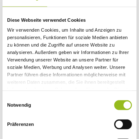
Gut zu wissen
Diese Webseite verwendet Cookies
Kategorien
Wir verwenden Cookies, um Inhalte und Anzeigen zu
personalisieren, Funktionen für soziale Medien anbieten
Pauschale
zu können und die Zugriffe auf unsere Website zu
Organisation
analysieren. Außerdem geben wir Informationen zu Ihrer
Verwendung unserer Website an unsere Partner für
AIB-Kur GmbH & Co.KG Kur- und Touristinformation (DE
soziale Medien, Werbung und Analysen weiter. Unsere
Bad Aibling)
Partner führen diese Informationen möglicherweise mit
weiteren Daten zusammen, die Sie ihnen bereitgestellt
Kontaktdaten
haben oder die sie im Rahmen Ihrer Nutzung der Dienste
Wilhelm-Leibl-Platz 3
gesammelt haben.
E
83043
Bad Aibling
Notwendig
i
info@aib-kur.de
n
Anreise mit dem Auto
w
Präferenzen
Anreise mit öffentlichen Verkehrsmitteln
i
l