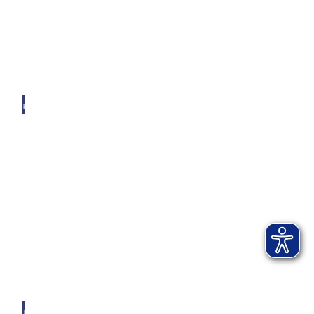
© Ai
b-Kur
Digitaler Gästeführer
Optimale Orientierung vor Ort
© AI
B-KU