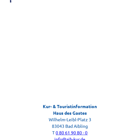
R, by
Andr
eas Ja
cob
Ticket-Webshop
Kartenservice Bad Aibling
Kur- & Touristinformation
Gästebefragung
Haus des Gastes
Ihr Feedback zu Ihrem Aufenthalt
Wilhelm-Leibl-Platz 3
83043 Bad Aibling
T
0 80 61 90 80 - 0
info@aib-kur.de