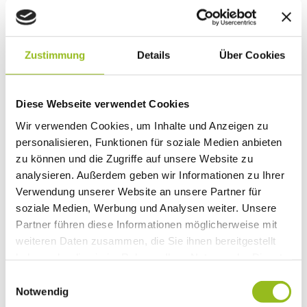
Zustimmung
Details
Über Cookies
Dieser Seiteninhalt wurde teilweise oder vollständig durch
KI optimiert oder erstellt.
Diese Webseite verwendet Cookies
Wir verwenden Cookies, um Inhalte und Anzeigen zu
personalisieren, Funktionen für soziale Medien anbieten
zu können und die Zugriffe auf unsere Website zu
analysieren. Außerdem geben wir Informationen zu Ihrer
Verwendung unserer Website an unsere Partner für
Unsere Empfehlung
Auf der Karte anschauen
soziale Medien, Werbung und Analysen weiter. Unsere
Partner führen diese Informationen möglicherweise mit
weiteren Daten zusammen, die Sie ihnen bereitgestellt
CC-
BY-
NC
haben oder die sie im Rahmen Ihrer Nutzung der Dienste
Kultur im Park: Lampferding Social Club
gesammelt haben.
Konzert
E
Notwendig
i
CC-