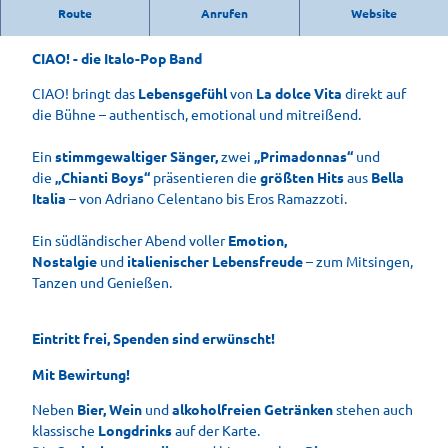
Kultur im Park live im Kurpark Bad Aibling - diesmal
Route
Anrufen
Website
mit CIAO!
CIAO! - die Italo-Pop Band
CIAO! bringt das
Lebensgefühl
von
La dolce Vita
direkt auf
die Bühne – authentisch, emotional und mitreißend.
Ein
stimmgewaltiger Sänger,
zwei
„Primadonnas“
und
die
„Chianti Boys“
präsentieren die
größten Hits
aus
Bella
Italia
– von Adriano Celentano bis Eros Ramazzoti.
Ein südländischer Abend voller
Emotion,
Nostalgie
und
italienischer Lebensfreude
– zum Mitsingen,
Tanzen und Genießen.
Eintritt frei, Spenden sind erwünscht!
Mit Bewirtung!
Neben
Bier, Wein
und
alkoholfreien Getränken
stehen auch
klassische
Longdrinks
auf der Karte.