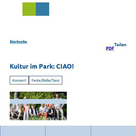
Z
u
Suche
m
I
n
h
a
Startseite
Teilen
l
PDF
t
Kultur im Park: CIAO!
Konzert
Feste/Bälle/Tanz
© by Ciao! |
CC-BY-NC