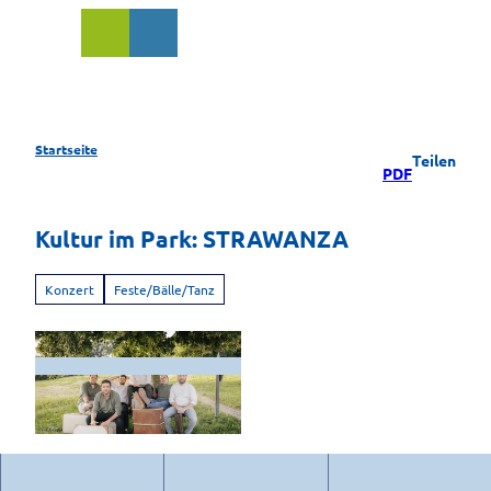
Z
u
Suche
m
I
n
h
a
Startseite
Teilen
l
PDF
t
Kultur im Park: STRAWANZA
Konzert
Feste/Bälle/Tanz
© by Strawanza | KI-optimiert |
CC-BY-NC