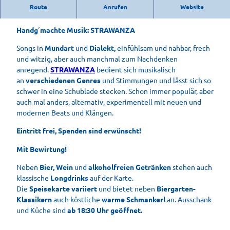
Kultur im Park live im Kurpark Bad Aibling - diesmal mit
Route
Anrufen
Website
STRAWANZA
Handg´machte Musik: STRAWANZA
Songs in
Mundart
und
Dialekt,
einfühlsam und nahbar, frech
und witzig, aber auch manchmal zum Nachdenken
anregend.
STRAWANZA
bedient sich musikalisch
an
verschiedenen Genres
und Stimmungen und lässt sich so
schwer in eine Schublade stecken. Schon immer populär, aber
auch mal anders, alternativ, experimentell mit neuen und
modernen Beats und Klängen.
Eintritt frei, Spenden sind erwünscht!
Mit Bewirtung!
Neben
Bier, Wein
und
alkoholfreien Getränken
stehen auch
klassische
Longdrinks
auf der Karte.
Die
Speisekarte variiert
und bietet neben
Biergarten-
Klassikern
auch köstliche
warme Schmankerl
an. Ausschank
und Küche sind
ab 18:30 Uhr geöffnet.