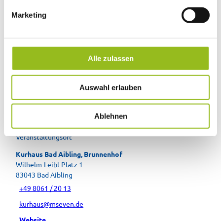
g
Marketing
u
In der Nähe
Auf der Karte anschauen
n
g
s
Alle zulassen
Veranstaltung
a
u
Auswahl erlauben
s
Essen & Trinken
w
a
Ablehnen
h
Veranstaltungsort
l
Kurhaus Bad Aibling, Brunnenhof
Wilhelm-Leibl-Platz 1
83043
Bad Aibling
+49 8061 / 20 13
kurhaus@mseven.de
Website