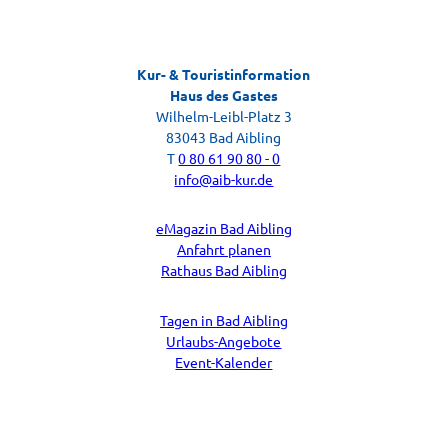
Kur- & Touristinformation
Gästebefragung
Haus des Gastes
Ihr Feedback zu Ihrem Aufenthalt
Wilhelm-Leibl-Platz 3
83043 Bad Aibling
T
0 80 61 90 80 - 0
info@aib-kur.de
eMagazin Bad Aibling
Anfahrt planen
Rathaus Bad Aibling
Tagen in Bad Aibling
Urlaubs-Angebote
Event-Kalender