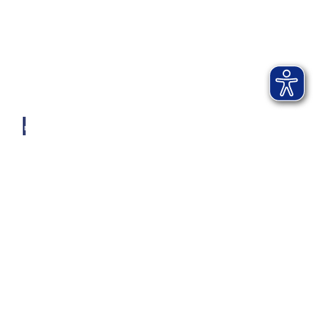
© AI
B-KU
R, by
Andr
eas Ja
cob
Ticket-Webshop
Kartenservice Bad Aibling