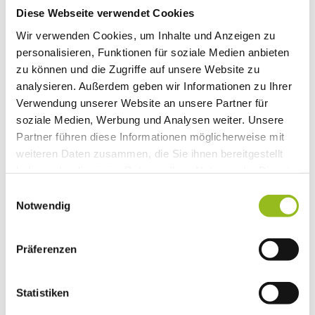
Diese Webseite verwendet Cookies
Dieser Seiteninhalt wurde teilweise oder vollständig durch
Wir verwenden Cookies, um Inhalte und Anzeigen zu
KI optimiert oder erstellt.
personalisieren, Funktionen für soziale Medien anbieten
zu können und die Zugriffe auf unsere Website zu
analysieren. Außerdem geben wir Informationen zu Ihrer
Verwendung unserer Website an unsere Partner für
soziale Medien, Werbung und Analysen weiter. Unsere
Partner führen diese Informationen möglicherweise mit
Unsere Empfehlung
Auf der Karte anschauen
weiteren Daten zusammen, die Sie ihnen bereitgestellt
haben oder die sie im Rahmen Ihrer Nutzung der Dienste
gesammelt haben.
E
CC-
BY-
Kultur im Park: Ronny Nash & His Whiteline
NC
Notwendig
i
Casanovas
n
Konzert
w
Präferenzen
i
l
l
Statistiken
i